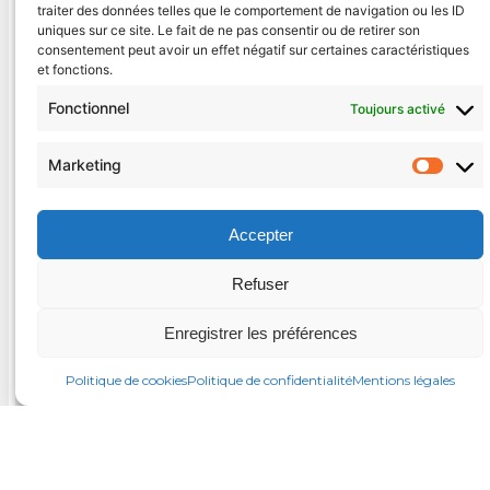
traiter des données telles que le comportement de navigation ou les ID
réciprocité dans les échanges commerciaux.
uniques sur ce site. Le fait de ne pas consentir ou de retirer son
consentement peut avoir un effet négatif sur certaines caractéristiques
Consulter l’ensemble des
et fonctions.
propositions
Fonctionnel
Toujours activé
Retrouvez l’intégralité du programme
Marketing
Mark
présenté lors de cette conférence de presse :
Réarmer notre agriculture – Nos
Accepter
propositions pour la France (PDF)
Refuser
Enregistrer les préférences
Politique de cookies
Politique de confidentialité
Mentions légales
avecretailleau.fr
·
Mentions légales
Politique de cookies