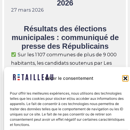
2026
27 mars 2026
Résultats des élections
municipales : communiqué de
presse des Républicains
Sur les 1 107 communes de plus de 9 000
habitants, les candidats soutenus par Les
Républicains remportent 638 villes soit
Gérer le consentement
57,6% des communes, contre 27,46% pour
l’ensemble de la gauche, 2,98% pour le RN
Pour offrir les meilleures expériences, nous utilisons des technologies
et 0,63% pour La France Insoumise. Dans le
telles que les cookies pour stocker et/ou accéder aux informations des
appareils. Le fait de consentir à ces technologies nous permettra de
détail, nous faisons basculer 87 communes.
traiter des données telles que le comportement de navigation ou les ID
Parmi les principales conquêtes : Clermont-
uniques sur ce site. Le fait de ne pas consentir ou de retirer son
consentement peut avoir un effet négatif sur certaines caractéristiques
Ferrand…
et fonctions.
23 mars 2026