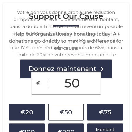
Votre don vous donne droit à une réduction
Support Our Cause
d'impôts sur le revenu de 66% de son montant,
dans la double limite de 20% du revenu imposable
et de 15 000 € de dons par foyer fiscal et par an.
Help our organization by donating today! All
Par exemple, votre don de 50 €, ne vous coûte
donations go directly to making a difference for
que 17 € après réduction d'impôts de 66%, dans la
our cause.
limite de 20% de votre revenu imposable. Le
surplus étant reportable 5 ans.
Donnez maintenant
€
€20
€50
€75
Montant
€100
€200